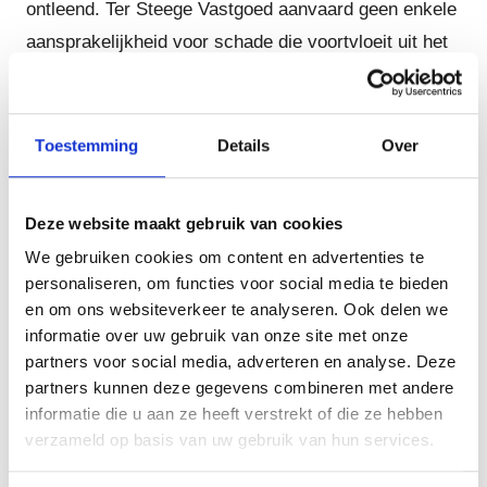
ontleend. Ter Steege Vastgoed aanvaard geen enkele
aansprakelijkheid voor schade die voortvloeit uit het
gebruik van de informatie of de projectwebsite en
evenmin voor het niet goed functioneren van de
projectwebsite. In het bijzonder zijn alle prijzen op de
Toestemming
Details
Over
website onder voorbehoud van type- en
programmeerfouten. Voor de gevolgen van dergelijke
Deze website maakt gebruik van cookies
fouten wordt geen aansprakelijkheid aanvaard.
We gebruiken cookies om content en advertenties te
personaliseren, om functies voor social media te bieden
Op basis van het verzenden en ontvangen van
en om ons websiteverkeer te analyseren. Ook delen we
informatie via de projectwebsite of via e-mail kan niet
informatie over uw gebruik van onze site met onze
partners voor social media, adverteren en analyse. Deze
zonder meer een relatie tussen <Naam eigenaar
partners kunnen deze gegevens combineren met andere
website> en de gebruiker van de website ontstaan.
informatie die u aan ze heeft verstrekt of die ze hebben
verzameld op basis van uw gebruik van hun services.
Ter Steege Vastgoed behoudt zich daarbij het recht