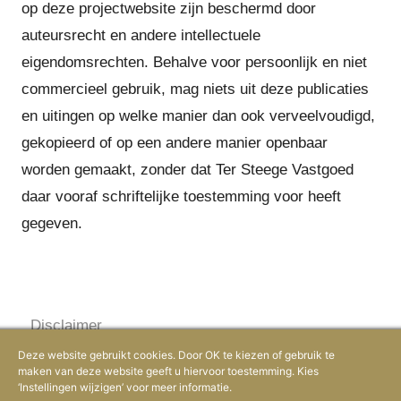
op deze projectwebsite zijn beschermd door
auteursrecht en andere intellectuele
eigendomsrechten. Behalve voor persoonlijk en niet
commercieel gebruik, mag niets uit deze publicaties
en uitingen op welke manier dan ook verveelvoudigd,
gekopieerd of op een andere manier openbaar
worden gemaakt, zonder dat Ter Steege Vastgoed
daar vooraf schriftelijke toestemming voor heeft
gegeven.
Disclaimer
Cookie policy
Deze website gebruikt cookies. Door OK te kiezen of gebruik te
maken van deze website geeft u hiervoor toestemming. Kies
Privacy statement
‘Instellingen wijzigen’ voor meer informatie.